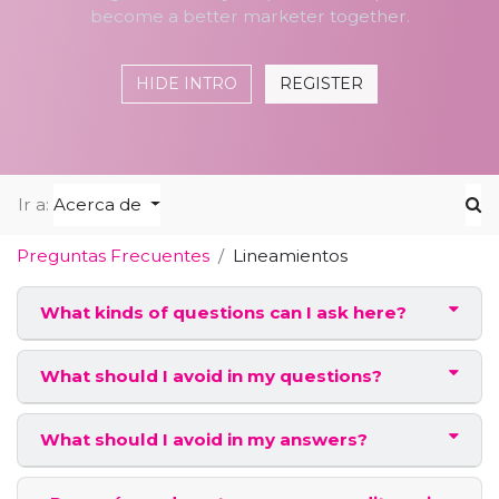
become a better marketer together.
HIDE INTRO
REGISTER
Ir a:
Acerca de
Preguntas Frecuentes
Lineamientos
What kinds of questions can I ask here?
What should I avoid in my questions?
What should I avoid in my answers?