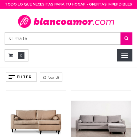
TODO LO QUE NECESITAS PARA TU HOGAR - OFERTAS IMPERDIBLES
0
FILTER
(3 found)