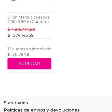
Sillón Maite 3 cuerpos
2.00x0.90 m Cuerotex
$
4.816.414,98
$
1.574.145,39
12
cuotas
sin interés
de
$
131.178,78
AGREGAR
Sucursales
Políticas de envíos y devoluciones