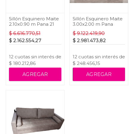
Sillón Esquinero Maite
Sillón Esquinero Maite
2.10x0.90 m Pana 21
3.00x2.00 m Pana
$
6.616.770,51
$
9.122.419,90
$
2.162.554,27
$
2.981.473,82
12
cuotas
sin interés
de
12
cuotas
sin interés
de
$
180.212,86
$
248.456,15
AGREGAR
AGREGAR