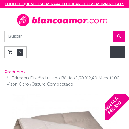
TODO LO QUE NECESITAS PARA TU HOGAR - OFERTAS IMPERDIBLES
0
Productos
Edredon Diseño Italiano Báltico 1,60 X 2,40 Microf 100
Visón Claro /Oscuro Compactado
V
E
N
T
A
A
P
E
D
I
D
O