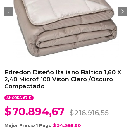
Edredon Diseño Italiano Báltico 1,60 X
2,40 Microf 100 Visón Claro /Oscuro
Compactado
AHORRA
67
%
$
70.894,67
$
216.916,55
Mejor Precio 1 Pago
$
54.588,90