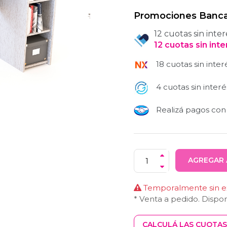
Promociones Banca
12 cuotas sin inter
12
cuotas
sin int
18 cuotas sin inter
4 cuotas sin interé
Realizá pagos co
AGREGAR 
Temporalmente sin ex
* Venta a pedido. Dispo
CALCULÁ LAS CUOTAS