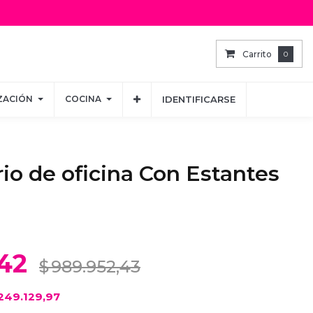
Carrito
Carrito
0
0
ZACIÓN
ZACIÓN
COCINA
COCINA
IDENTIFICARSE
IDENTIFICARSE
rio de oficina Con Estantes
a
42
$
989.952,43
249.129,97