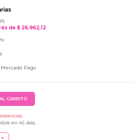
rias
es
erés
de
$
26.962,12
és
s
n Mercado Pago
AL CARRITO
istencias
nible en
45
dias.