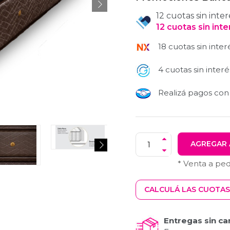
12 cuotas sin inter
12
cuotas
sin int
18 cuotas sin inter
4 cuotas sin interé
Realizá pagos co
AGREGAR 
* Venta a pe
CALCULÁ LAS CUOTAS
Entregas sin ca