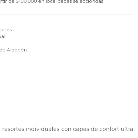
tir de $100.000 en localidades selecciondas
hones
ual
 de Algodón
resortes individuales con capas de confort ultra