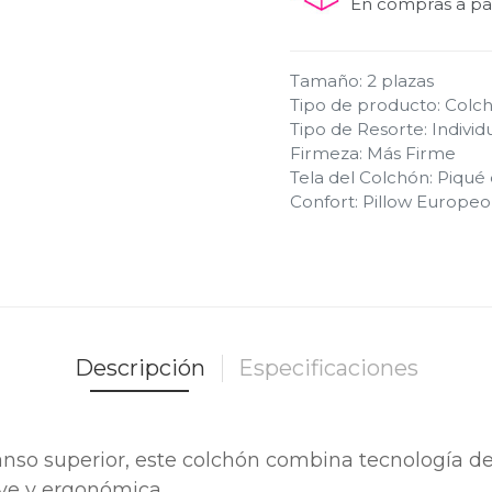
En compras a par
Tamaño
:
2 plazas
Tipo de producto
:
Colc
Tipo de Resorte
:
Individ
Firmeza
:
Más Firme
Tela del Colchón
:
Piqué
Confort
:
Pillow Europeo
Descripción
Especificaciones
so superior, este colchón combina tecnología de 
ve y ergonómica.