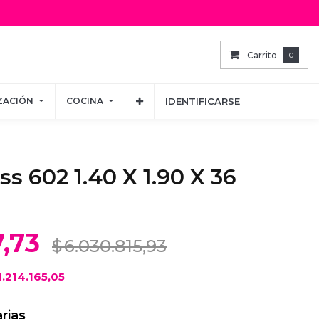
Carrito
Carrito
0
0
ZACIÓN
ZACIÓN
COCINA
COCINA
IDENTIFICARSE
IDENTIFICARSE
s 602 1.40 X 1.90 X 36
7,73
$
6.030.815,93
1.214.165,05
rias