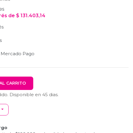
es
erés
de
$
131.403,14
és
s
n Mercado Pago
AL CARRITO
dido. Disponible en
45
dias.
rgo