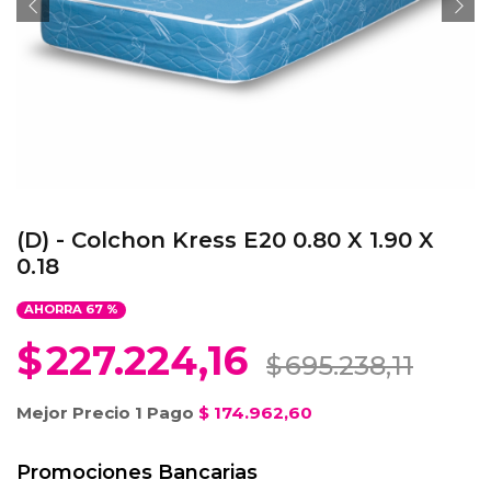
(D) - Colchon Kress E20 0.80 X 1.90 X
0.18
AHORRA
67
%
$
227.224,16
$
695.238,11
Mejor Precio 1 Pago
$
174.962,60
Promociones Bancarias