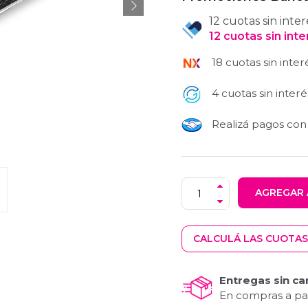
12 cuotas sin inter
12
cuotas
sin int
18 cuotas sin inter
4 cuotas sin interé
Realizá pagos co
AGREGAR 
CALCULÁ LAS CUOTAS
Entregas sin ca
En compras a par