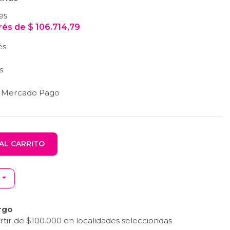
es
erés
de
$
106.714,79
és
s
n Mercado Pago
AL CARRITO
rgo
tir de $100.000 en localidades selecciondas