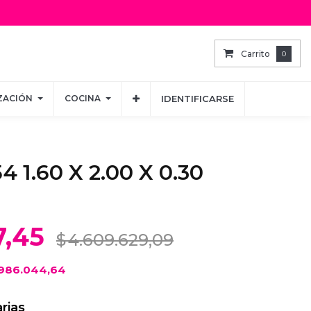
Carrito
Carrito
0
0
ZACIÓN
ZACIÓN
COCINA
COCINA
IDENTIFICARSE
IDENTIFICARSE
4 1.60 X 2.00 X 0.30
7,45
$
4.609.629,09
986.044,64
rias