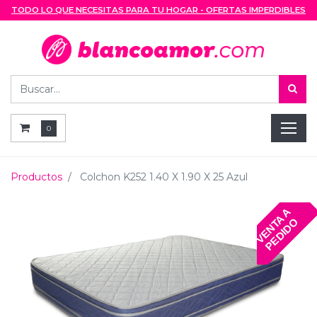
TODO LO QUE NECESITAS PARA TU HOGAR - OFERTAS IMPERDIBLES
0
Productos
Colchon K252 1.40 X 1.90 X 25 Azul
V
E
N
T
A
A
P
E
D
I
D
O