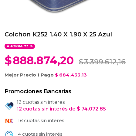
Colchon K252 1.40 X 1.90 X 25 Azul
AHORRA
73
%
$
888.874,20
$
3.399.612,16
Mejor Precio 1 Pago
$
684.433,13
Promociones Bancarias
12 cuotas sin interes
12
cuotas
sin interés
de
$
74.072,85
18 cuotas sin interés
4 cuotas sin interés