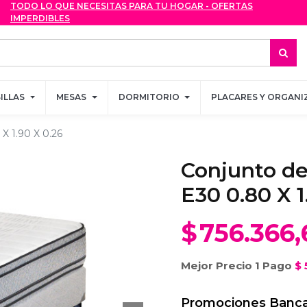
TODO LO QUE NECESITAS PARA TU HOGAR - OFERTAS
TODO LO QUE NECESITAS PARA TU HOGAR - OFERTAS
IMPERDIBLES
IMPERDIBLES
SILLAS
SILLAS
MESAS
MESAS
DORMITORIO
DORMITORIO
PLACARES Y ORGANI
PLACARES Y ORGANI
X 1.90 X 0.26
Conjunto de
E30 0.80 X 1
$
756.366,
Mejor Precio 1 Pago
$
Promociones Banca