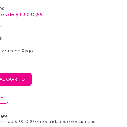
es
erés
de
$
63.030,55
és
s
n Mercado Pago
AL CARRITO
rgo
tir de $100.000 en localidades selecciondas