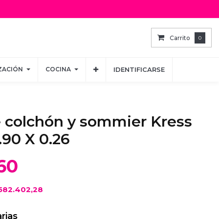
Carrito
Carrito
0
0
ZACIÓN
ZACIÓN
COCINA
COCINA
IDENTIFICARSE
IDENTIFICARSE
 colchón y sommier Kress
.90 X 0.26
60
582.402,28
rias