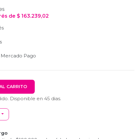
es
erés
de
$
163.239,02
és
s
n Mercado Pago
AL CARRITO
dido. Disponible en
45
dias.
rgo