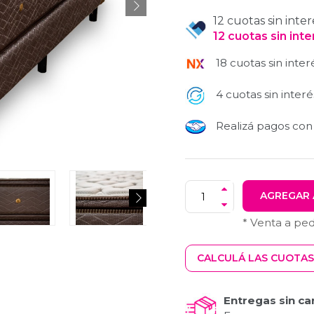
12 cuotas sin inter
12
cuotas
sin int
18 cuotas sin inter
4 cuotas sin interé
Realizá pagos co
AGREGAR 
* Venta a pe
CALCULÁ LAS CUOTAS
Entregas sin ca