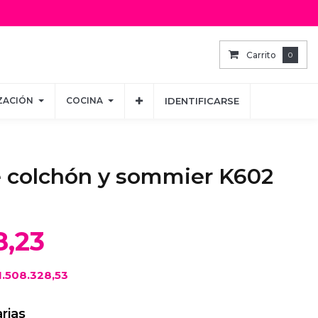
Carrito
Carrito
0
0
ZACIÓN
ZACIÓN
COCINA
COCINA
IDENTIFICARSE
IDENTIFICARSE
e colchón y sommier K602
8,23
1.508.328,53
rias