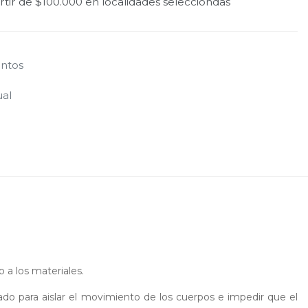
tir de $100.000 en localidades selecciondas
ntos
ual
a los materiales.
do para aislar el movimiento de los cuerpos e impedir que el