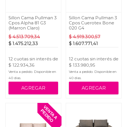
Sillon Cama Pullman 3
Sillon Cama Pullman 3
Cpos Alpha 81 G3
Cpos Cuerotex Bone
(Marron Claro)
020 G4
$
4.513.709,34
$
4.919.300,57
$
1.475.212,33
$
1.607.771,41
12
cuotas
sin interés
de
12
cuotas
sin interés
de
$
122.934,36
$
133.980,95
Venta a pedido. Disponible en
Venta a pedido. Disponible en
40
dias.
40
dias.
AGREGAR
AGREGAR
V
E
T
A
A
E
D
I
D
N
P
O