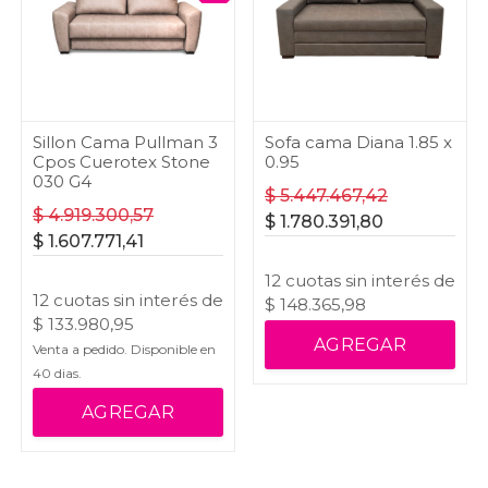
Sillon Cama Pullman 3
Sofa cama Diana 1.85 x
Cpos Cuerotex Stone
0.95
030 G4
$
5.447.467,42
$
4.919.300,57
$
1.780.391,80
$
1.607.771,41
12
cuotas
sin interés
de
12
cuotas
sin interés
de
$
148.365,98
$
133.980,95
AGREGAR
Venta a pedido. Disponible en
40
dias.
AGREGAR