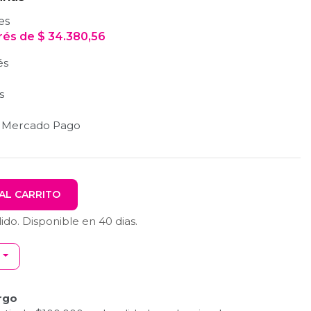
es
erés
de
$
34.380,56
és
s
n Mercado Pago
AL CARRITO
dido. Disponible en
40
dias.
rgo