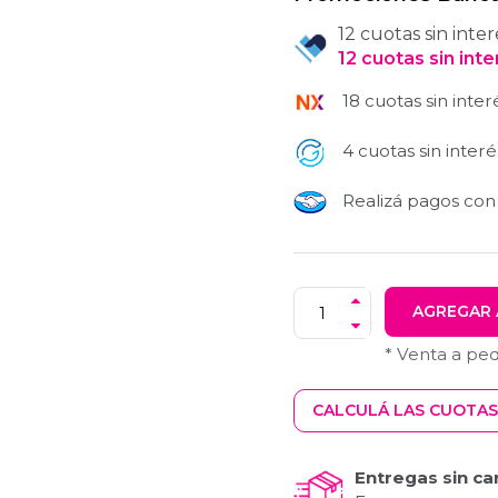
12 cuotas sin inter
12
cuotas
sin int
18 cuotas sin inter
4 cuotas sin interé
Realizá pagos co
AGREGAR 
* Venta a pe
CALCULÁ LAS CUOTAS
Entregas sin ca