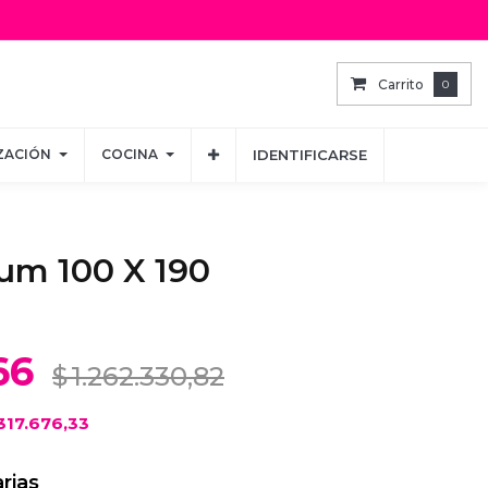
Carrito
Carrito
0
0
ZACIÓN
ZACIÓN
COCINA
COCINA
IDENTIFICARSE
IDENTIFICARSE
um 100 X 190
66
$
1.262.330,82
317.676,33
rias