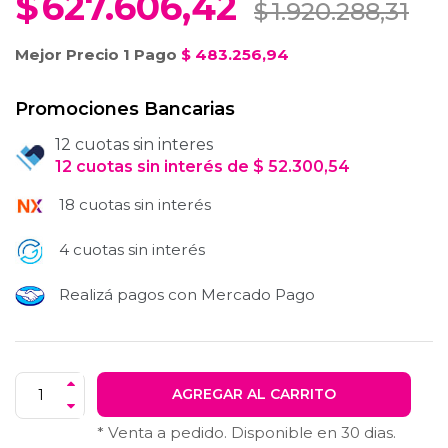
$
627.606,42
$
1.920.288,31
Mejor Precio 1 Pago
$
483.256,94
Promociones Bancarias
12 cuotas sin interes
12
cuotas
sin interés
de
$
52.300,54
18 cuotas sin interés
4 cuotas sin interés
Realizá pagos con Mercado Pago
AGREGAR AL CARRITO
* Venta a pedido. Disponible en
30
dias.