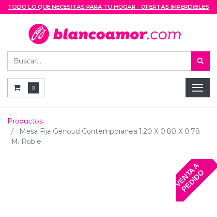
TODO LO QUE NECESITAS PARA TU HOGAR - OFERTAS IMPERDIBLES
0
Productos
Mesa Fija Genoud Contemporanea 1.20 X 0.80 X 0.78
M. Roble
V
E
N
T
A
A
P
E
D
I
D
O