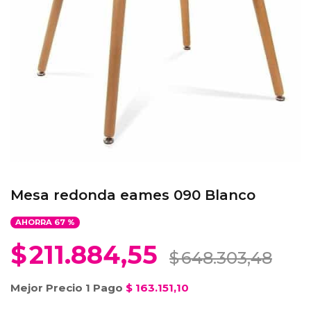
Mesa redonda eames 090 Blanco
AHORRA
67
%
$
211.884,55
$
648.303,48
Mejor Precio 1 Pago
$
163.151,10