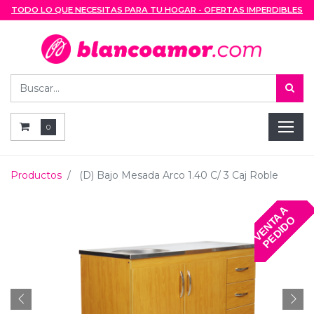
TODO LO QUE NECESITAS PARA TU HOGAR - OFERTAS IMPERDIBLES
0
Productos
(D) Bajo Mesada Arco 1.40 C/ 3 Caj Roble
V
E
N
T
A
A
P
E
D
I
D
O