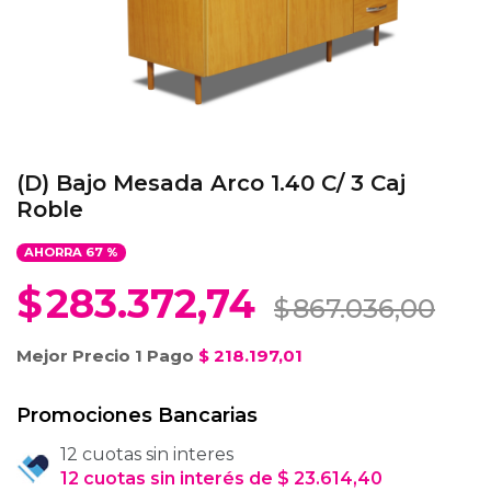
(D) Bajo Mesada Arco 1.40 C/ 3 Caj
Roble
AHORRA
67
%
$
283.372,74
$
867.036,00
Mejor Precio 1 Pago
$
218.197,01
Promociones Bancarias
12 cuotas sin interes
12
cuotas
sin interés
de
$
23.614,40