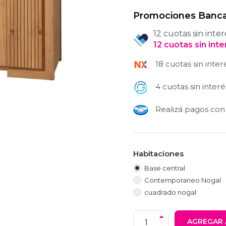
Promociones Banca
12 cuotas sin inter
12
cuotas
sin int
18 cuotas sin inter
4 cuotas sin interé
Realizá pagos co
Habitaciones
Base central
Contemporaneo Nogal
cuadrado nogal
AGREGAR 