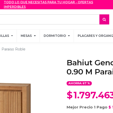
TODO LO QUE NECESITAS PARA TU HOGAR - OFERTAS
TODO LO QUE NECESITAS PARA TU HOGAR - OFERTAS
IMPERDIBLES
IMPERDIBLES
SILLAS
SILLAS
MESAS
MESAS
DORMITORIO
DORMITORIO
PLACARES Y ORGANI
PLACARES Y ORGANI
 Paraiso Roble
Bahiut Gen
0.90 M Para
AHORRA
67
%
$
1.797.46
Mejor Precio 1 Pago
$