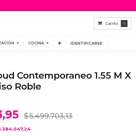
Carrito
Carrito
0
0
ZACIÓN
ZACIÓN
COCINA
COCINA
IDENTIFICARSE
IDENTIFICARSE
oud Contemporaneo 1.55 M X
iso Roble
3,95
$
5.499.703,13
1.384.047,24