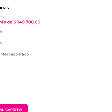
rias
es
erés
de
$
149.788,66
és
s
n Mercado Pago
AL CARRITO