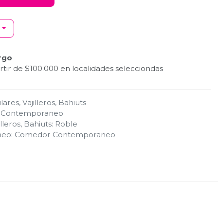
rgo
tir de $100.000 en localidades selecciondas
ares, Vajilleros, Bahiuts
 Contemporaneo
lleros, Bahiuts
:
Roble
neo
:
Comedor Contemporaneo