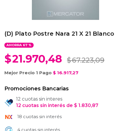
(D) Plato Postre Nara 21 X 21 Blanco
AHORRA
67
%
$
21.970,48
$
67.223,09
Mejor Precio 1 Pago
$
16.917,27
Promociones Bancarias
12 cuotas sin interes
12
cuotas
sin interés
de
$
1.830,87
18 cuotas sin interés
4 cuotas sin interés