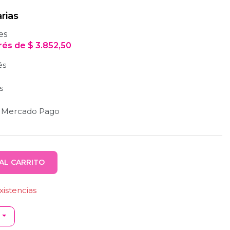
rias
es
erés
de
$
3.852,50
és
s
n Mercado Pago
AL CARRITO
istencias