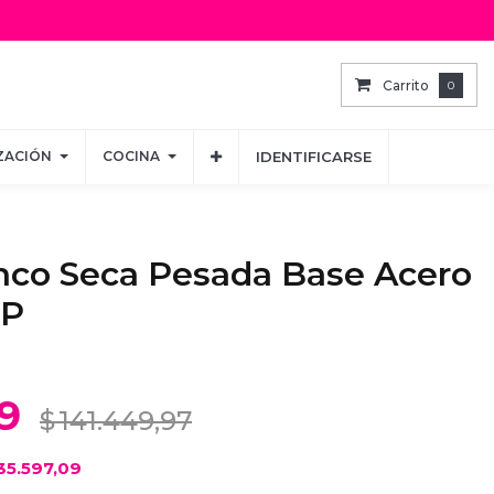
Carrito
Carrito
0
0
ZACIÓN
ZACIÓN
COCINA
COCINA
IDENTIFICARSE
IDENTIFICARSE
nco Seca Pesada Base Acero
0P
9
$
141.449,97
35.597,09