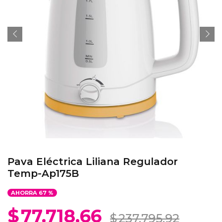
Pava Eléctrica Liliana Regulador
Temp-Ap175B
AHORRA
67
%
$
77.718,66
$
237.795,92