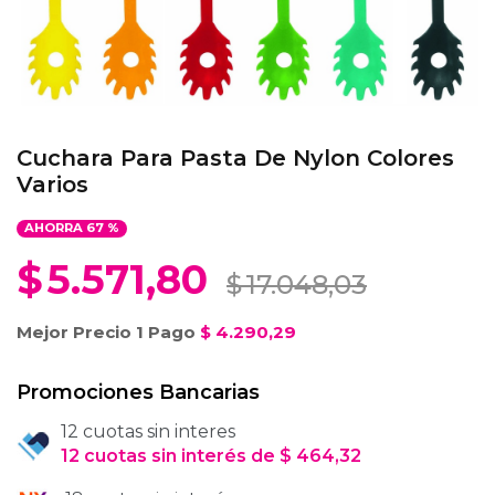
Cuchara Para Pasta De Nylon Colores
Varios
AHORRA
67
%
$
5.571,80
$
17.048,03
Mejor Precio 1 Pago
$
4.290,29
Promociones Bancarias
12 cuotas sin interes
12
cuotas
sin interés
de
$
464,32