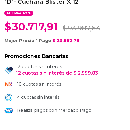
"D"- Cuchara Blister X 12
AHORRA
67
%
$
30.717,91
$
93.987,63
Mejor Precio 1 Pago
$
23.652,79
Promociones Bancarias
12 cuotas sin interes
12
cuotas
sin interés
de
$
2.559,83
18 cuotas sin interés
4 cuotas sin interés
Realizá pagos con Mercado Pago