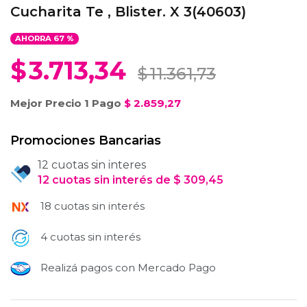
Cucharita Te , Blister. X 3(40603)
AHORRA
67
%
$
3.713,34
$
11.361,73
Mejor Precio 1 Pago
$
2.859,27
Promociones Bancarias
12 cuotas sin interes
12
cuotas
sin interés
de
$
309,45
18 cuotas sin interés
4 cuotas sin interés
Realizá pagos con Mercado Pago