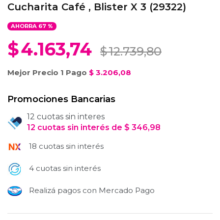
Cucharita Café , Blister X 3 (29322)
AHORRA
67
%
$
4.163,74
$
12.739,80
Mejor Precio 1 Pago
$
3.206,08
Promociones Bancarias
12 cuotas sin interes
12
cuotas
sin interés
de
$
346,98
18 cuotas sin interés
4 cuotas sin interés
Realizá pagos con Mercado Pago