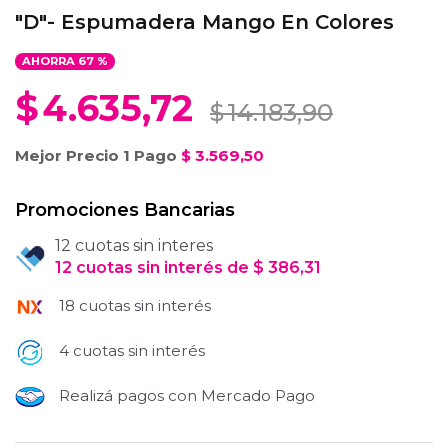
"D"- Espumadera Mango En Colores
AHORRA
67
%
$
4.635,72
$
14.183,90
Mejor Precio 1 Pago
$
3.569,50
Promociones Bancarias
12 cuotas sin interes
12
cuotas
sin interés
de
$
386,31
18 cuotas sin interés
4 cuotas sin interés
Realizá pagos con Mercado Pago