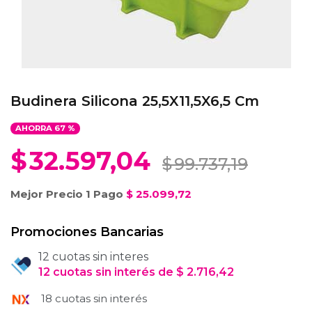
Budinera Silicona 25,5X11,5X6,5 Cm
AHORRA
67
%
$
32.597,04
$
99.737,19
Mejor Precio 1 Pago
$
25.099,72
Promociones Bancarias
12 cuotas sin interes
12
cuotas
sin interés
de
$
2.716,42
18 cuotas sin interés