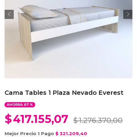
Cama Tables 1 Plaza Nevado Everest
AHORRA
67
%
$
417.155,07
$
1.276.370,00
Mejor Precio 1 Pago
$
321.209,40