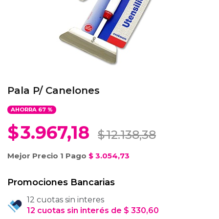
Pala P/ Canelones
AHORRA
67
%
$
3.967,18
$
12.138,38
Mejor Precio 1 Pago
$
3.054,73
Promociones Bancarias
12 cuotas sin interes
12
cuotas
sin interés
de
$
330,60