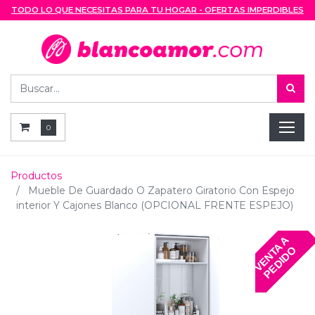
TODO LO QUE NECESITAS PARA TU HOGAR - OFERTAS IMPERDIBLES
0
Productos
Mueble De Guardado O Zapatero Giratorio Con Espejo
interior Y Cajones Blanco (OPCIONAL FRENTE ESPEJO)
V
E
N
T
A
A
P
E
D
I
D
O