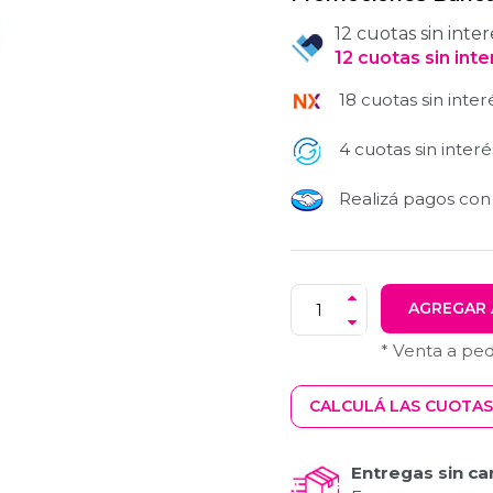
12 cuotas sin inter
12
cuotas
sin int
18 cuotas sin inter
4 cuotas sin interé
Realizá pagos co
AGREGAR 
* Venta a pe
CALCULÁ LAS CUOTAS
Entregas sin ca