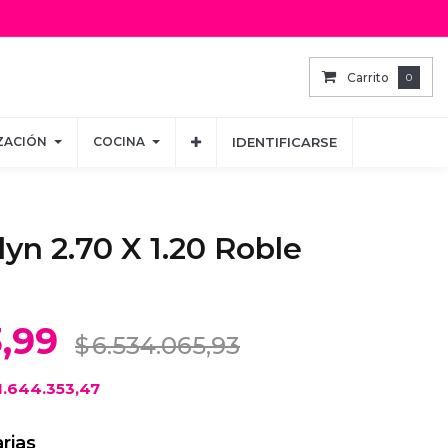
Carrito
Carrito
0
0
ZACIÓN
ZACIÓN
COCINA
COCINA
IDENTIFICARSE
IDENTIFICARSE
yn 2.70 X 1.20 Roble
3,99
$
6.534.065,93
1.644.353,47
rias