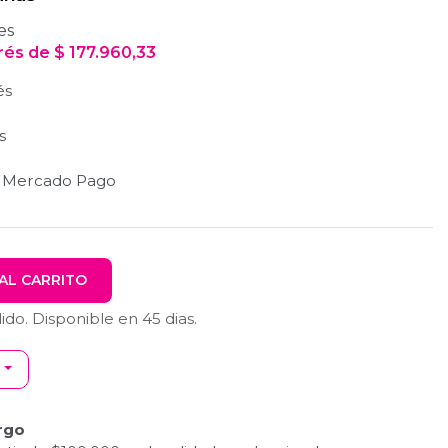
es
erés
de
$
177.960,33
és
s
n Mercado Pago
AL CARRITO
dido. Disponible en
45
dias.
rgo