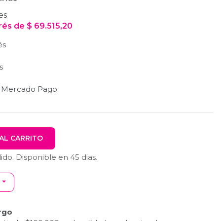
es
erés
de
$
69.515,20
és
s
n Mercado Pago
AL CARRITO
dido. Disponible en
45
dias.
rgo