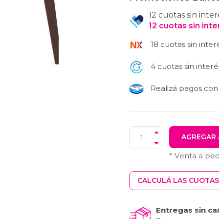
12 cuotas sin inter
12
cuotas
sin int
18 cuotas sin inter
4 cuotas sin interé
Realizá pagos co
AGREGAR 
* Venta a pe
CALCULÁ LAS CUOTAS
Entregas sin ca