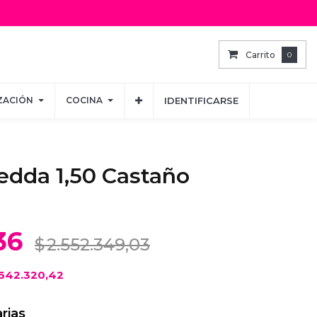
Carrito
Carrito
0
0
ZACIÓN
ZACIÓN
COCINA
COCINA
IDENTIFICARSE
IDENTIFICARSE
edda 1,50 Castaño
36
$
2.552.349,03
642.320,42
rias