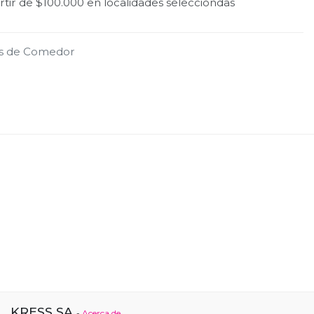
tir de $100.000 en localidades selecciondas
s de Comedor
KRESS SA
-
Acerca de