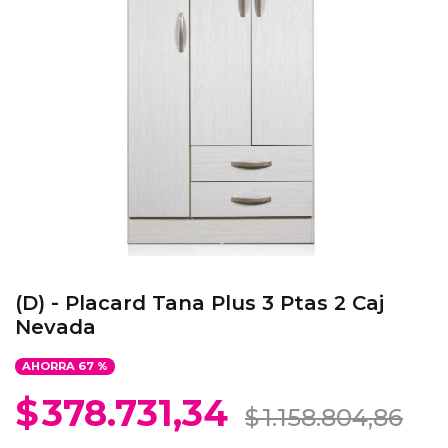
(D) - Placard Tana Plus 3 Ptas 2 Caj
Nevada
AHORRA
67
%
$
378.731,34
$
1.158.804,86