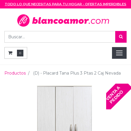
TODO LO QUE NECESITAS PARA TU HOGAR - OFERTAS IMPERDIBLES
0
Productos
(D) - Placard Tana Plus 3 Ptas 2 Caj Nevada
V
E
N
T
A
A
P
E
D
I
D
O