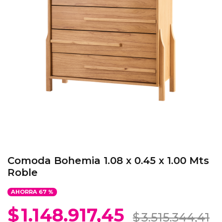
Comoda Bohemia 1.08 x 0.45 x 1.00 Mts
Roble
AHORRA
67
%
$
1.148.917,45
$
3.515.344,41