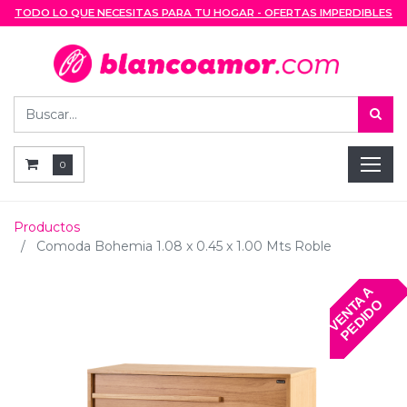
TODO LO QUE NECESITAS PARA TU HOGAR - OFERTAS IMPERDIBLES
0
Productos
Comoda Bohemia 1.08 x 0.45 x 1.00 Mts Roble
V
E
N
T
A
A
P
E
D
I
D
O