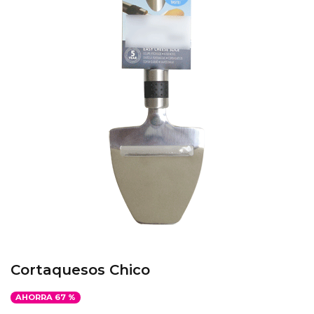
Cortaquesos Chico
AHORRA
67
%