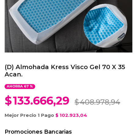
(D) Almohada Kress Visco Gel 70 X 35
Acan.
AHORRA
67
%
$
133.666,29
$
408.978,94
Mejor Precio 1 Pago
$
102.923,04
Promociones Bancarias