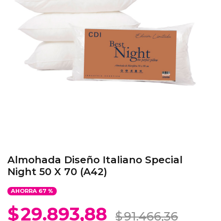
Almohada Diseño Italiano Special
Night 50 X 70 (A42)
AHORRA
67
%
$
29.893,88
$
91.466,36