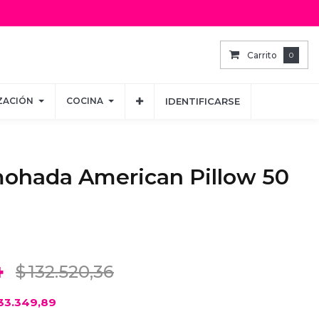
Carrito
Carrito
0
0
ZACIÓN
ZACIÓN
COCINA
COCINA
IDENTIFICARSE
IDENTIFICARSE
mohada American Pillow 50
4
$
132.520,36
33.349,89