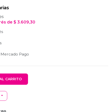
rias
es
erés
de
$
3.609,30
és
s
n Mercado Pago
AL CARRITO
rgo