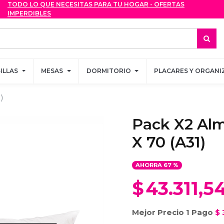
TODO LO QUE NECESITAS PARA TU HOGAR - OFERTAS
TODO LO QUE NECESITAS PARA TU HOGAR - OFERTAS
IMPERDIBLES
IMPERDIBLES
SILLAS
SILLAS
MESAS
MESAS
DORMITORIO
DORMITORIO
PLACARES Y ORGANI
PLACARES Y ORGANI
)
Pack X2 Al
X 70 (A31)
AHORRA
67
%
$
43.311,5
Mejor Precio 1 Pago
$