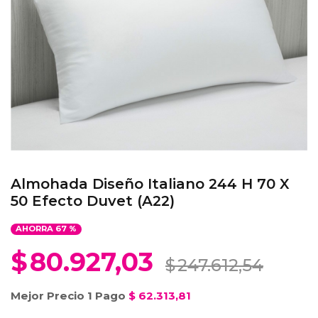
Almohada Diseño Italiano 244 H 70 X
50 Efecto Duvet (A22)
AHORRA
67
%
$
80.927,03
$
247.612,54
Mejor Precio 1 Pago
$
62.313,81