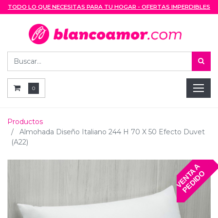
TODO LO QUE NECESITAS PARA TU HOGAR - OFERTAS IMPERDIBLES
0
Productos
Almohada Diseño Italiano 244 H 70 X 50 Efecto Duvet
(A22)
V
E
N
T
A
A
P
E
D
I
D
O