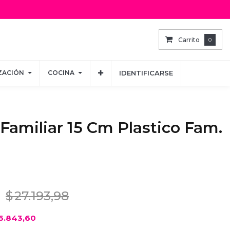
Carrito
Carrito
0
0
ZACIÓN
ZACIÓN
COCINA
COCINA
IDENTIFICARSE
IDENTIFICARSE
 Familiar 15 Cm Plastico Fam.
$
27.193,98
6.843,60