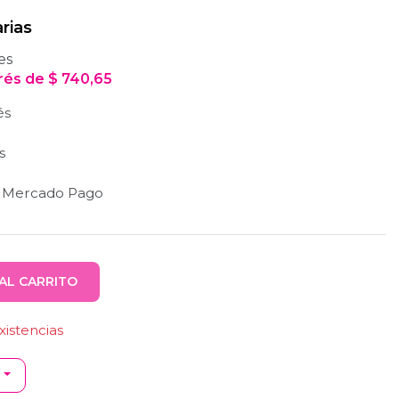
rias
es
erés
de
$
740,65
és
s
n Mercado Pago
AL CARRITO
istencias