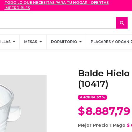
TODO LO QUE NECESITAS PARA TU HOGAR - OFERTAS
TODO LO QUE NECESITAS PARA TU HOGAR - OFERTAS
IMPERDIBLES
IMPERDIBLES
SILLAS
SILLAS
MESAS
MESAS
DORMITORIO
DORMITORIO
PLACARES Y ORGANI
PLACARES Y ORGANI
Balde Hielo
(10417)
AHORRA
67
%
$
8.887,79
Mejor Precio 1 Pago
$