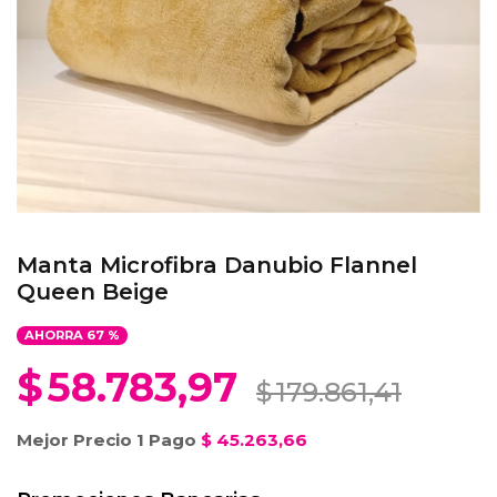
Manta Microfibra Danubio Flannel
Queen Beige
AHORRA
67
%
$
58.783,97
$
179.861,41
Mejor Precio 1 Pago
$
45.263,66